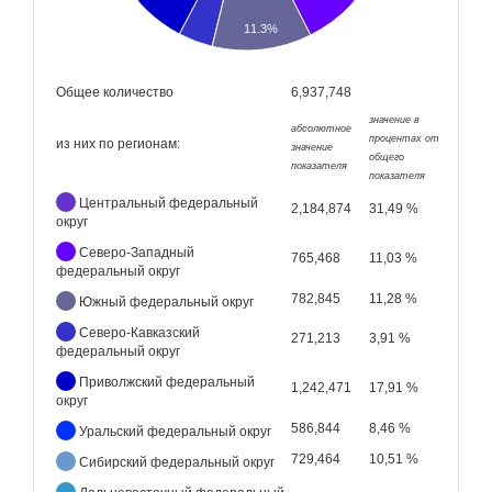
11.3%
Общее количество
6,937,748
значение в
абсолютное
процентах от
из них по регионам:
значение
общего
показателя
показателя
Центральный федеральный
2,184,874
31,49 %
округ
Северо-Западный
765,468
11,03 %
федеральный округ
782,845
11,28 %
Южный федеральный округ
Северо-Кавказский
271,213
3,91 %
федеральный округ
Приволжский федеральный
1,242,471
17,91 %
округ
586,844
8,46 %
Уральский федеральный округ
729,464
10,51 %
Сибирский федеральный округ