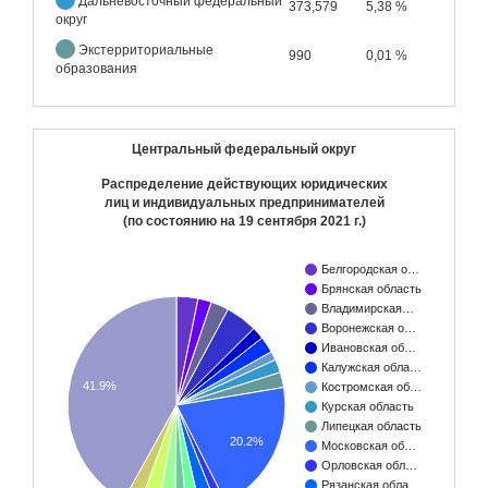
Дальневосточный федеральный
373,579
5,38 %
округ
Экстерриториальные
990
0,01 %
образования
Центральный федеральный округ
Распределение действующих юридических
лиц и индивидуальных предпринимателей
(по состоянию на
19 сентября 2021 г.
)
Белгородская о…
Брянская область
Владимирская…
Воронежская о…
Ивановская об…
Калужская обла…
41.9%
Костромская об…
Курская область
Липецкая область
20.2%
Московская об…
Орловская обл…
Рязанская обла…