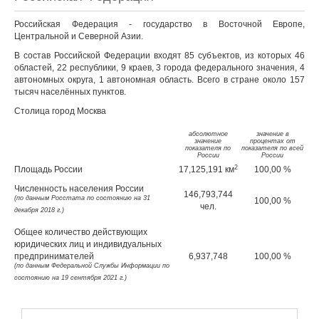
Российская Федерация - государство в Восточной Европе,
Центральной и Северной Азии.
В состав Российской Федерации входят 85 субъектов, из которых 46
областей, 22 республики, 9 краев, 3 города федерального значения, 4
автономных округа, 1 автономная область. Всего в стране около 157
тысяч населённых пунктов.
Столица город Москва
абсолютное
значение в
значение
процентах от
показателя по
показателя по всей
России
России
2
Площадь
России
17,125,191
км
100,00
%
Численность населения
России
146,793,744
(по данным Росстата по состоянию на 31
100,00
%
чел.
декабря 2018 г.)
Общее количество действующих
юридических лиц и индивидуальных
предпринимателей
6,937,748
100,00
%
(по данным Федеральной Службы Информации по
состоянию на
19 сентября 2021 г.
)