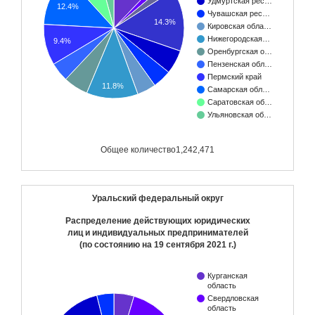
Удмуртская рес…
12.4%
Чувашская рес…
14.3%
Кировская обла…
Нижегородская…
9.4%
Оренбургская о…
Пензенская обл…
Пермский край
11.8%
Самарская обл…
Саратовская об…
Ульяновская об…
Общее количество
1,242,471
Уральский федеральный округ
Распределение действующих юридических
лиц и индивидуальных предпринимателей
(по состоянию на
19 сентября 2021 г.
)
Курганская
область
Свердловская
область