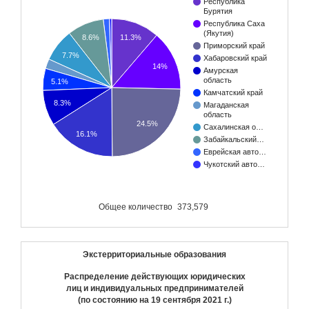
Республика
Бурятия
Республика Саха
(Якутия)
11.3%
8.6%
Приморский край
7.7%
Хабаровский край
14%
Амурская
область
5.1%
Камчатский край
8.3%
Магаданская
область
24.5%
Сахалинская о…
16.1%
Забайкальский…
Еврейская авто…
Чукотский авто…
Общее количество
373,579
Экстерриториальные образования
Распределение действующих юридических
лиц и индивидуальных предпринимателей
(по состоянию на
19 сентября 2021 г.
)