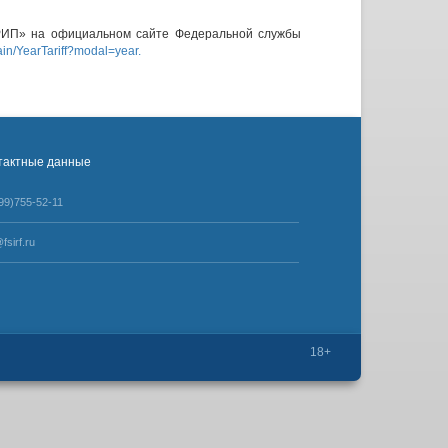
РИП» на официальном сайте Федеральной службы
ain/YearTariff?modal=year.
тактные данные
99)755-52-11
fsirf.ru
18+