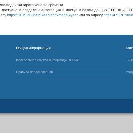
ипа подписки ограничена по времени.
 доступно в разделе «Интеграция и доступ к базам данных ЕГРЮЛ и ЕГ
ресу
https://ФСИ.РФ/Main/YearTariff?modal=year
или по адресу
https://FSIRF.ru/M
Общая информация
Кон
Федеральная служба информации в СМИ
+7(4
Правила использования
info@